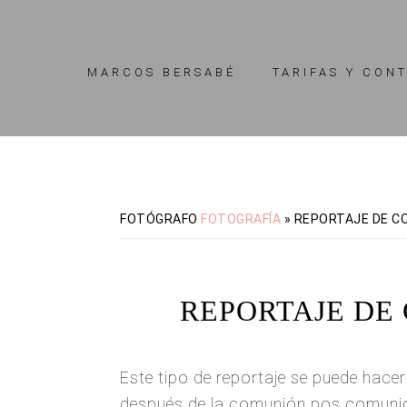
Skip
Skip
to
to
primary
main
MARCOS BERSABÉ
TARIFAS Y CON
navigation
content
FOTÓGRAFO
FOTOGRAFÍA
»
REPORTAJE DE CO
REPORTAJE DE
Este tipo de reportaje se puede hace
después de la comunión pos comuni