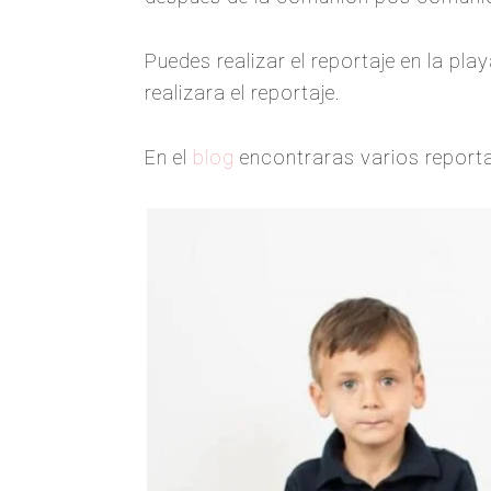
Puedes realizar el reportaje en la pl
realizara el reportaje.
En el
blog
encontraras varios reporta