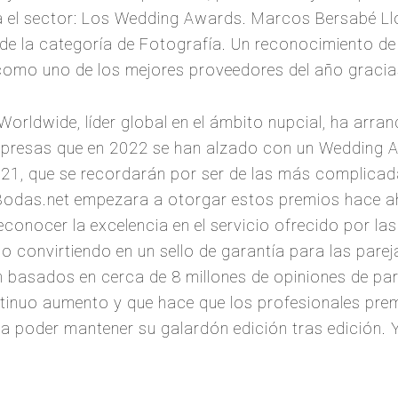
 el sector: Los Wedding Awards. Marcos Bersabé Ll
e la categoría de Fotografía. Un reconocimiento de g
como uno de los mejores proveedores del año gracias
Worldwide, líder global en el ámbito nupcial, ha arr
mpresas que en 2022 se han alzado con un Wedding A
021, que se recordarán por ser de las más complicada
 Bodas.net empezara a otorgar estos premios hace 
conocer la excelencia en el servicio ofrecido por la
do convirtiendo en un sello de garantía para las par
n basados en cerca de 8 millones de opiniones de pare
ntinuo aumento y que hace que los profesionales pre
a poder mantener su galardón edición tras edición. 