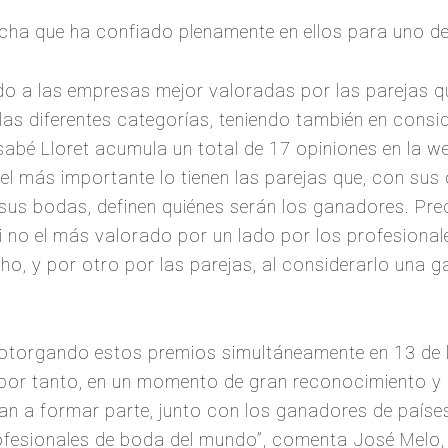
echa que ha confiado plenamente en ellos para uno de
 a las empresas mejor valoradas por las parejas qu
as diferentes categorías, teniendo también en consid
sabé Lloret acumula un total de 17 opiniones en la we
apel más importante lo tienen las parejas que, con sus
n sus bodas, definen quiénes serán los ganadores. Pr
i no el más valorado por un lado por los profesional
o, y por otro por las parejas, al considerarlo una ga
 otorgando estos premios simultáneamente en 13 de l
por tanto, en un momento de gran reconocimiento y p
n a formar parte, junto con los ganadores de países 
rofesionales de boda del mundo”, comenta José Melo