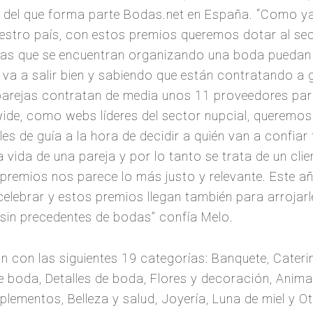
 del que forma parte Bodas.net en España. “Como ya
uestro país, con estos premios queremos dotar al se
ejas que se encuentran organizando una boda puedan
va a salir bien y sabiendo que están contratando a g
 parejas contratan de media unos 11 proveedores par
de, como webs líderes del sector nupcial, queremos 
es de guía a la hora de decidir a quién van a confiar 
ida de una pareja y por lo tanto se trata de un clie
 premios nos parece lo más justo y relevante. Este 
elebrar y estos premios llegan también para arrojarle
 sin precedentes de bodas” confía Melo.
con las siguientes 19 categorías: Banquete, Caterin
e boda, Detalles de boda, Flores y decoración, Anima
mentos, Belleza y salud, Joyería, Luna de miel y Ot