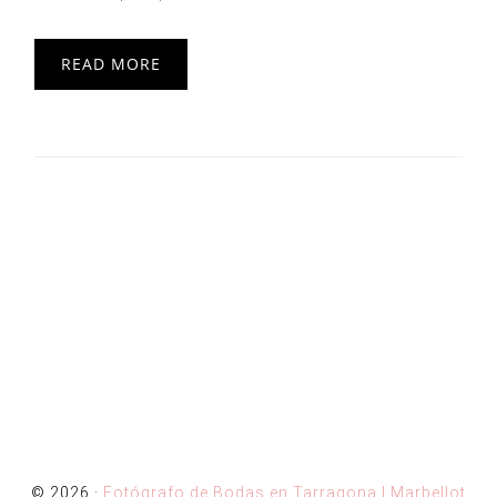
READ MORE
© 2026 ·
Fotógrafo de Bodas en Tarragona | Marbellot