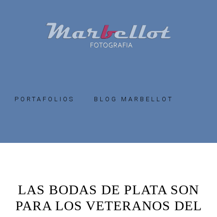
Skip
Skip
to
to
primary
main
navigation
content
PORTAFOLIOS
BLOG MARBELLOT
LAS BODAS DE PLATA SON
PARA LOS VETERANOS DEL