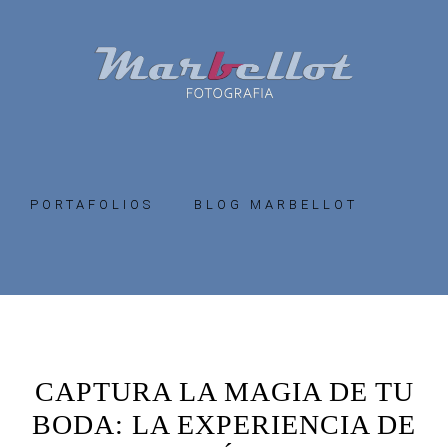
Skip
Skip
to
to
primary
main
navigation
content
PORTAFOLIOS
BLOG MARBELLOT
CAPTURA LA MAGIA DE TU
BODA: LA EXPERIENCIA DE