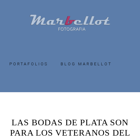
Skip
Skip
to
to
primary
main
navigation
content
PORTAFOLIOS
BLOG MARBELLOT
LAS BODAS DE PLATA SON
PARA LOS VETERANOS DEL