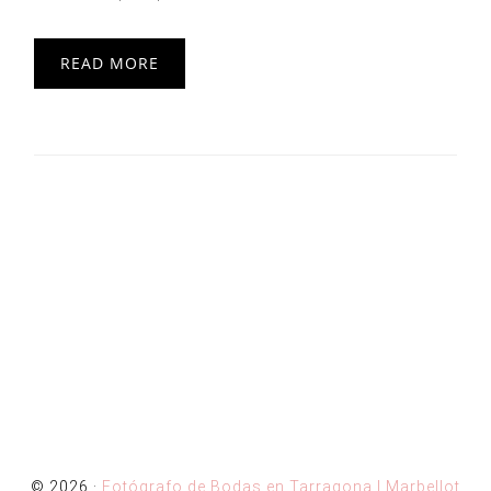
READ MORE
© 2026 ·
Fotógrafo de Bodas en Tarragona | Marbellot