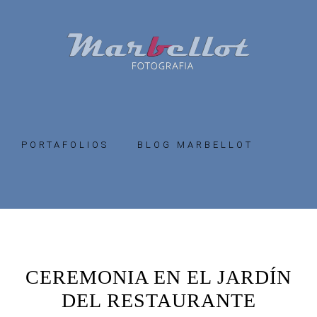
Skip
Skip
to
to
primary
main
navigation
content
PORTAFOLIOS
BLOG MARBELLOT
CEREMONIA EN EL JARDÍN
DEL RESTAURANTE