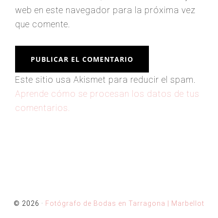
web en este navegador para la próxima vez
que comente.
Este sitio usa Akismet para reducir el spam.
Aprende cómo se procesan los datos de tus
comentarios.
© 2026 ·
Fotógrafo de Bodas en Tarragona | Marbellot