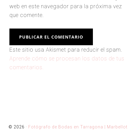
web en este navegador para la próxima vez
que comente.
Este sitio usa Akismet para reducir el spam.
Aprende cómo se procesan los datos de tus
comentarios.
© 2026 ·
Fotógrafo de Bodas en Tarragona | Marbellot